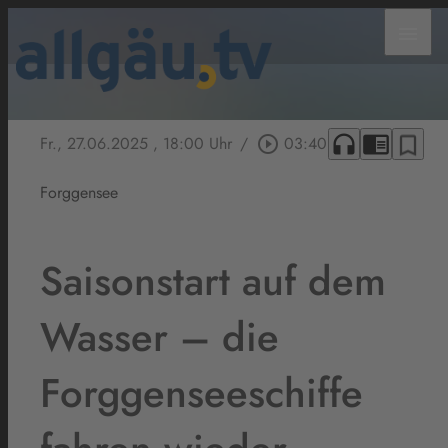
menu
headphones
chrome_reader_mode
bookmark_border
Fr., 27.06.2025
, 18:00 Uhr
/
play_circle_outline
03:40
Forggensee
Saisonstart auf dem
Wasser – die
Forggenseeschiffe