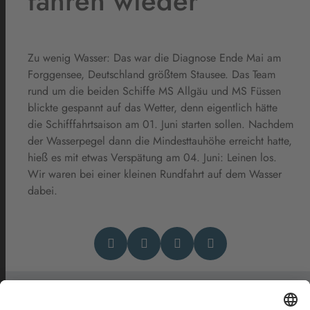
fahren wieder
Zu wenig Wasser: Das war die Diagnose Ende Mai am
Forggensee, Deutschland größtem Stausee. Das Team
rund um die beiden Schiffe MS Allgäu und MS Füssen
blickte gespannt auf das Wetter, denn eigentlich hätte
die Schifffahrtsaison am 01. Juni starten sollen. Nachdem
der Wasserpegel dann die Mindesttauhöhe erreicht hatte,
hieß es mit etwas Verspätung am 04. Juni: Leinen los.
Wir waren bei einer kleinen Rundfahrt auf dem Wasser
dabei.