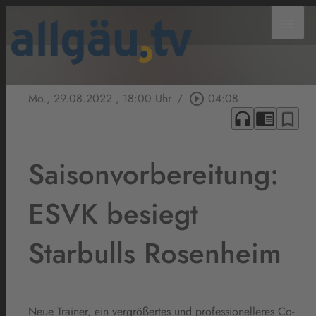
menu
Mo., 29.08.2022
, 18:00 Uhr
/
play_circle_outline
04:08
headphones
chrome_reader_mode
bookmark_border
Saisonvorbereitung:
ESVK besiegt
Starbulls Rosenheim
Neue Trainer, ein vergrößertes und professionelleres Co-