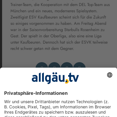
Trainer-Team, die Kooperation mit dem DEL Top-Team aus
München und ein neues, moderneres Spielsystem.
Zweitligist ESV Kaufbeuren scheint sich für die Zukunft
so einiges vorgenommen zu haben. Am Freitag Abend
war in der Saisonvorbereitung Starbulls Rosenheim zu
Gast. Der spielt in der Oberliga, also eine eine Liga
unter Kaufbeuren. Dennoch hat sich der ESVK teilweise
recht schwer getan mit dem Gegner.
Das könnte Dich auch
interessieren