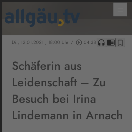
menu
headphones
chrome_reader_mode
bookmark_border
Di., 12.01.2021
, 18:00 Uhr
/
play_circle_outline
04:38
Schäferin aus
Leidenschaft – Zu
Besuch bei Irina
Lindemann in Arnach