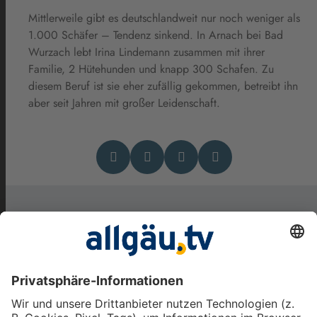
Mittlerweile gibt es deutschlandweit nur noch weniger als
1.000 Schäfer – Tendenz sinkend. In Arnach bei Bad
Wurzach lebt Irina Lindemann zusammen mit ihrer
Familie, 2 Hütehunden und knapp 300 Schafen. Zu
diesem Beruf ist sie eher zufällig gekommen, betreibt ihn
aber seit Jahren mit großer Leidenschaft.
Das könnte Dich auch
interessieren
Himmelsphänomene: August