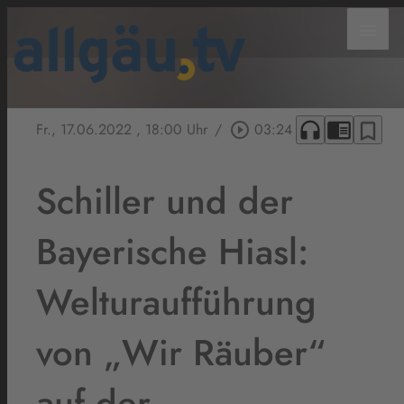
menu
headphones
chrome_reader_mode
bookmark_border
Fr., 17.06.2022
, 18:00 Uhr
/
play_circle_outline
03:24
Schiller und der
Bayerische Hiasl:
Welturaufführung
von „Wir Räuber“
auf der