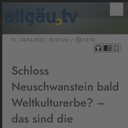
menu
Di., 04.04.2023
, 18:00 Uhr
/
play_circle_outline
03:53
headphones
chrome_reader_mode
bookmark_border
Schloss
Neuschwanstein bald
Weltkulturerbe? –
das sind die