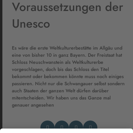
Voraussetzungen der
Unesco
Es wäre die erste Weltkulturerbestätte im Allgäu und
eine von bisher 10 in ganz Bayern. Der Freistaat hat
Schloss Neuschwanstein als Weltkulturerbe
vorgeschlagen, doch bis das Schloss den Titel
bekommt oder bekommen könnte muss noch einiges
passieren. Nicht nur die Schwangauer selbst sondern
auch Staaten der ganzen Welt dürfen darüber
mitentscheiden. Wir haben uns das Ganze mal
genauer angesehen