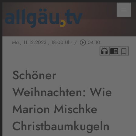
menu
Mo., 11.12.2023
, 18:00 Uhr
/
play_circle_outline
04:10
headphones
chrome_reader_mode
bookmark_border
Schöner
Weihnachten: Wie
Marion Mischke
Christbaumkugeln