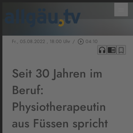
menu
Fr., 05.08.2022
, 18:00 Uhr
/
play_circle_outline
04:10
headphones
chrome_reader_mode
bookmark_border
Seit 30 Jahren im
Beruf:
Physiotherapeutin
aus Füssen spricht