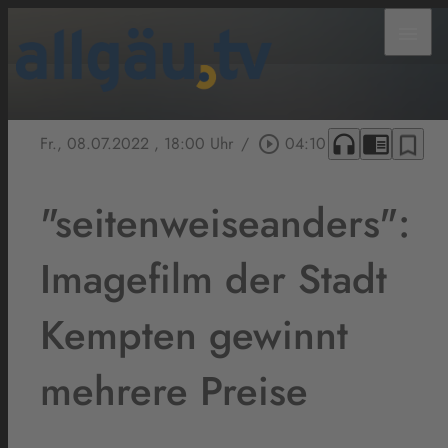
menu
headphones
chrome_reader_mode
bookmark_border
Fr., 08.07.2022
, 18:00 Uhr
/
play_circle_outline
04:10
"seitenweiseanders":
Imagefilm der Stadt
Kempten gewinnt
mehrere Preise