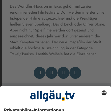
Das Worldfest-Houston in Texas gehört mit zu den
renommiertesten Filmfestivals: Dort werden in erster Linie
Independent-Filme ausgezeichnet und die Preisträger
heißen Steven Spielberg, David Lynch oder Oliver Stone.
Aber nicht nur Spielfilme werden dort gezeigt und
ausgezeichnet, dieses Jahr war dort unter anderem die
Stadt Kempten zu sehen. Der neue Imagefilm der Stadt
erhielt die höchste Auszeichnung in der Kategorie
Travel/Tourism. Laetitia Weihele hat die Einzelheiten.
Das könnte Dich auch