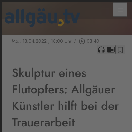
menu
Mo., 18.04.2022
, 18:00 Uhr
/
play_circle_outline
03:40
headphones
chrome_reader_mode
bookmark_border
Skulptur eines
Flutopfers: Allgäuer
Künstler hilft bei der
Trauerarbeit