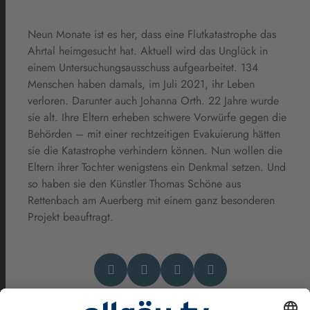
Neun Monate ist es her, dass eine Flutkatastrophe das
Ahrtal heimgesucht hat. Aktuell wird das Unglück in
einem Untersuchungsausschuss aufgearbeitet. 134
Menschen haben damals, im Juli 2021, ihr Leben
verloren. Darunter auch Johanna Orth. 22 Jahre wurde
sie alt. Ihre Eltern erheben schwere Vorwürfe gegen die
Behörden – mit einer rechtzeitigen Evakuierung hätten
sie die Katastrophe verhindern können. Nun wollen die
Eltern ihrer Tochter wenigstens ein Denkmal setzen. Und
so haben sie den Künstler Thomas Schöne aus
Rettenbach am Auerberg mit einem ganz besonderen
Projekt beauftragt.