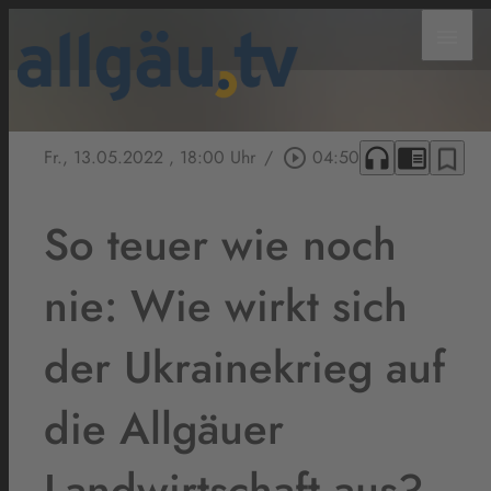
menu
headphones
chrome_reader_mode
bookmark_border
Fr., 13.05.2022
, 18:00 Uhr
/
play_circle_outline
04:50
So teuer wie noch
nie: Wie wirkt sich
der Ukrainekrieg auf
die Allgäuer
Landwirtschaft aus?