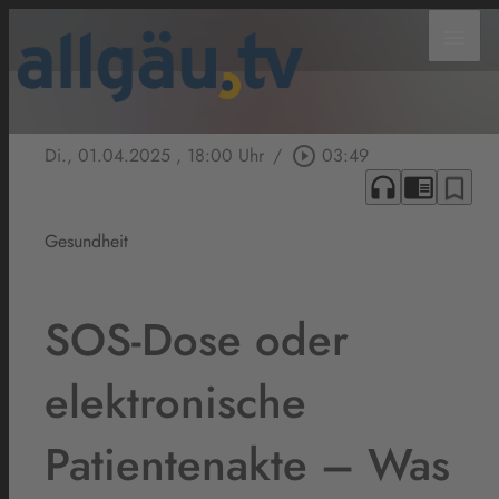
menu
Di., 01.04.2025
, 18:00 Uhr
/
play_circle_outline
03:49
headphones
chrome_reader_mode
bookmark_border
Gesundheit
SOS-Dose oder
elektronische
Patientenakte – Was