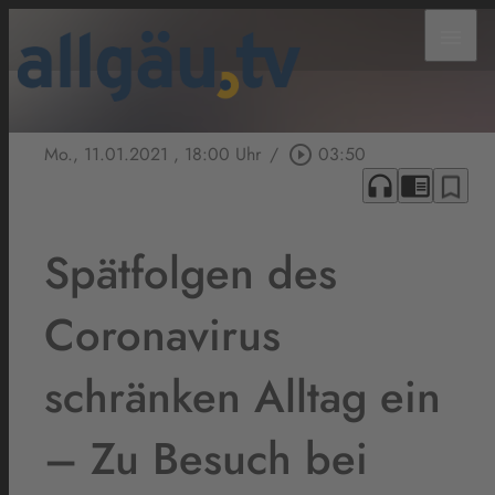
menu
Mo., 11.01.2021
, 18:00 Uhr
/
play_circle_outline
03:50
headphones
chrome_reader_mode
bookmark_border
Spätfolgen des
Coronavirus
schränken Alltag ein
– Zu Besuch bei