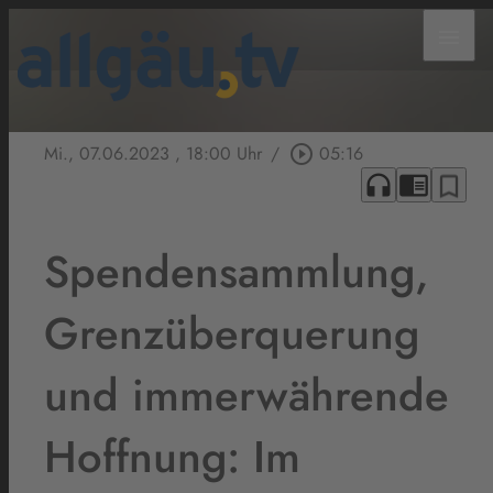
menu
Mi., 07.06.2023
, 18:00 Uhr
/
play_circle_outline
05:16
headphones
chrome_reader_mode
bookmark_border
Spendensammlung,
Grenzüberquerung
und immerwährende
Hoffnung: Im