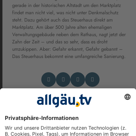
gerade in der historischen Altstadt um den Marktplatz
findet man nicht viel, was nicht unter Denkmalschutz
steht. Dazu gehört auch das Steuerhaus direkt am
Marktplatz. Am über 500 Jahre alten ehemaligen
Verwaltungsgebäude neben dem Rathaus, nagt jetzt der
Zahn der Zeit – und das so sehr, dass es droht
umzukippen. Aber: Gefahr erkannt, Gefahr gebannt –
Das Steuerhaus bekommt eine umfangreiche Sanierung.
Das könnte Dich auch
interessieren