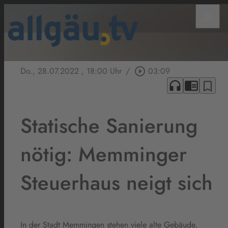
menu
Do., 28.07.2022
, 18:00 Uhr
/
play_circle_outline
03:09
headphones
chrome_reader_mode
bookmark_border
Statische Sanierung
nötig: Memminger
Steuerhaus neigt sich
In der Stadt Memmingen stehen viele alte Gebäude,