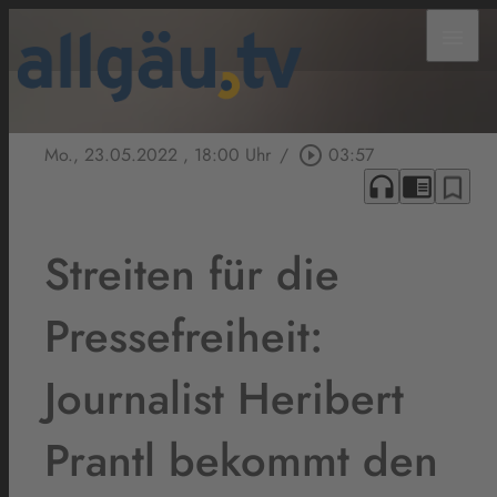
menu
Mo., 23.05.2022
, 18:00 Uhr
/
play_circle_outline
03:57
headphones
chrome_reader_mode
bookmark_border
Streiten für die
Pressefreiheit:
Journalist Heribert
Prantl bekommt den