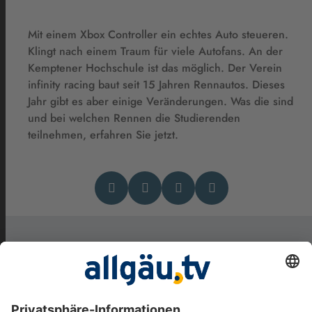
Mit einem Xbox Controller ein echtes Auto steueren.
Klingt nach einem Traum für viele Autofans. An der
Kemptener Hochschule ist das möglich. Der Verein
infinity racing baut seit 15 Jahren Rennautos. Dieses
Jahr gibt es aber einige Veränderungen. Was die sind
und bei welchen Rennen die Studierenden
teilnehmen, erfahren Sie jetzt.
Das könnte Dich auch
interessieren