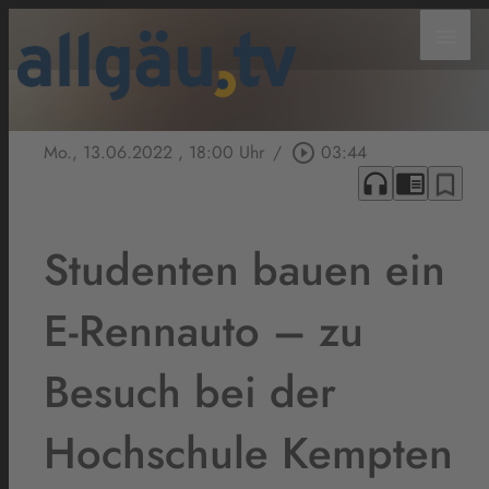
menu
Mo., 13.06.2022
, 18:00 Uhr
/
play_circle_outline
03:44
headphones
chrome_reader_mode
bookmark_border
Studenten bauen ein
E-Rennauto – zu
Besuch bei der
Hochschule Kempten