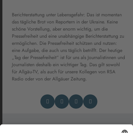
Berichterstattung unter Lebensgefahr: Das ist momentan
das tägliche Brot von Reportern in der Ukraine. Keine
schöne Vorstellung, aber enorm wichtig, um die
Pressefreiheit und eine unabhängige Berichterstattung zu
ermöglichen. Die Pressefreiheit schützen und nutzen:
eine Aufgabe, die auch uns täglich betrifft. Der heutige
„Tag der Pressefreiheit“ ist für uns als Journalistinnen und
Journalisten deshalb ein wichtiger Tag. Das gilt sowohl
für Allgäu-TV, als auch für unsere Kollegen von RSA
Radio oder von der Allgäuer Zeitung.