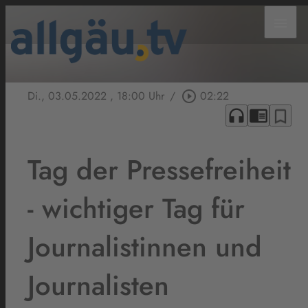
menu
Di., 03.05.2022
, 18:00 Uhr
/
play_circle_outline
02:22
headphones
chrome_reader_mode
bookmark_border
Tag der Pressefreiheit
- wichtiger Tag für
Journalistinnen und
Journalisten