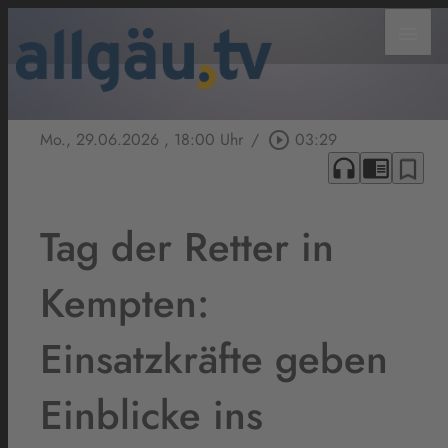
menu
Mo., 29.06.2026
, 18:00 Uhr
/
play_circle_outline
03:29
headphones
chrome_reader_mode
bookmark_border
Tag der Retter in
Kempten:
Einsatzkräfte geben
Einblicke ins