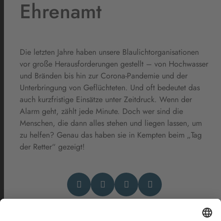
Ehrenamt
Die letzten Jahre haben unsere Blaulichtorganisationen
vor große Herausforderungen gestellt – von Hochwasser
und Bränden bis hin zur Corona-Pandemie und der
Unterbringung von Geflüchteten. Und oft bedeutet das
auch kurzfristige Einsätze unter Zeitdruck. Wenn der
Alarm geht, zählt jede Minute. Doch wer sind die
Menschen, die dann alles stehen und liegen lassen, um
zu helfen? Genau das haben sie in Kempten beim „Tag
der Retter“ gezeigt!