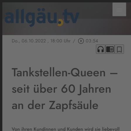
menu
Do., 06.10.2022
, 18:00 Uhr
/
play_circle_outline
03:54
headphones
chrome_reader_mode
bookmark_border
Tankstellen-Queen –
seit über 60 Jahren
an der Zapfsäule
Von ihren Kundinnen und Kunden wird sie liebevoll