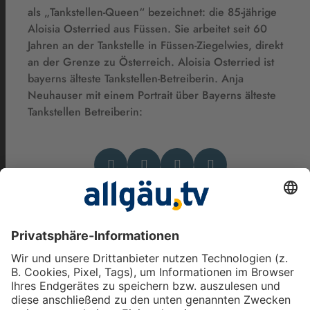
als „Tankstellen-Queen“ bezeichnet: die 85-jährige
Aloisia Osterried aus Füssen. Sie arbeitet seit 60
Jahren an der Tankstelle in Füssen-Ziegelwies, direkt
an der Grenze zu Österreich. Aloisia Osterried ist
bayerns älteste Tankstellen-Betreiberin. Anja
Neuhauser mit einem Portrait über Bayerns älteste
Tankstellen Betreiberin:
Das könnte Dich auch
interessieren