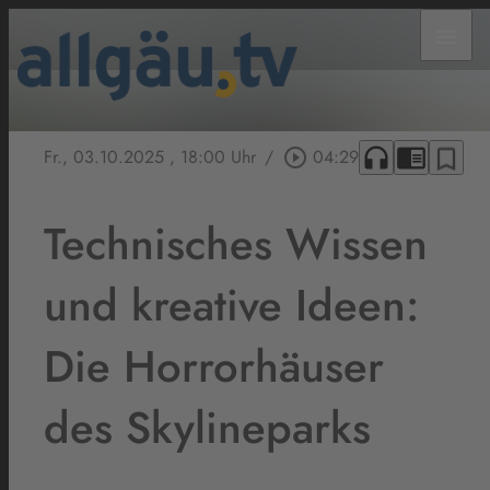
menu
headphones
chrome_reader_mode
bookmark_border
Fr., 03.10.2025
, 18:00 Uhr
/
play_circle_outline
04:29
Technisches Wissen
und kreative Ideen:
Die Horrorhäuser
des Skylineparks