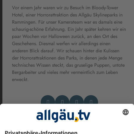
Vor einem Jahr waren wir zu Besuch im Bloody-Tower
Hotel, einer Horrorattraktion des Allgäu Skylineparks in
Rammingen. Für unser Kamerateam war es damals eine
schaurig-schöne Erfahrung. Ein Jahr später kehren wir ein
paar Wochen vor Halloween zurück, an den Ort des
Geschehens. Diesmal werfen wir allerdings einen
anderen Blick darauf. Wir schauen hinter die Kulissen
der Horrorattraktionen des Parks, in denen jede Menge
technisches Wissen steckt, das gruselige Puppen, untote
Bergarbeiter und vieles mehr vermeintlich zum Leben
erweckt.