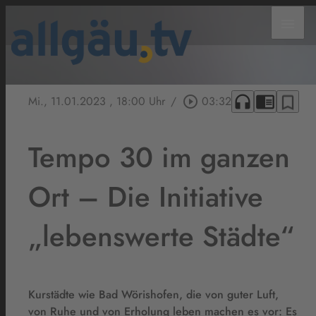
menu
headphones
chrome_reader_mode
bookmark_border
Mi., 11.01.2023
, 18:00 Uhr
/
play_circle_outline
03:32
Tempo 30 im ganzen
Ort – Die Initiative
„lebenswerte Städte“
Kurstädte wie Bad Wörishofen, die von guter Luft,
von Ruhe und von Erholung leben machen es vor: Es