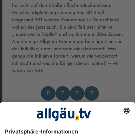
herrscht auf den Straßen flächendeckend eine
Geschwindigkeitsbegrenzung von 30 Km/h.
Insgesamt 381 weitere Kommunen in Deutschland
wollen das jetzt auch. Sie sind Teil der Initiative
„lebenswerte Städte“ und wollen mehr 30er Zonen.
Auch einige Allgäuer Kommunen beteiligen sich an
der Initiative, unter anderem Marktoberdorf. Was
genau die Initiative fordert, warum Marktoberdorf
mitmacht und was die Bürger davon halten? – wir
waren vor Ort.
Das könnte Dich auch