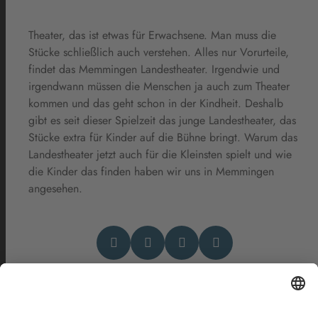
Theater, das ist etwas für Erwachsene. Man muss die
Stücke schließlich auch verstehen. Alles nur Vorurteile,
findet das Memmingen Landestheater. Irgendwie und
irgendwann müssen die Menschen ja auch zum Theater
kommen und das geht schon in der Kindheit. Deshalb
gibt es seit dieser Spielzeit das junge Landestheater, das
Stücke extra für Kinder auf die Bühne bringt. Warum das
Landestheater jetzt auch für die Kleinsten spielt und wie
die Kinder das finden haben wir uns in Memmingen
angesehen.