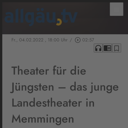
menu
Fr., 04.02.2022
, 18:00 Uhr
/
play_circle_outline
02:57
headphones
chrome_reader_mode
bookmark_border
Theater für die
Jüngsten – das junge
Landestheater in
Memmingen