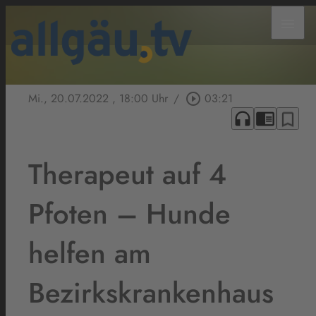
menu
Mi., 20.07.2022
, 18:00 Uhr
/
play_circle_outline
03:21
headphones
chrome_reader_mode
bookmark_border
Therapeut auf 4
Pfoten – Hunde
helfen am
Bezirkskrankenhaus