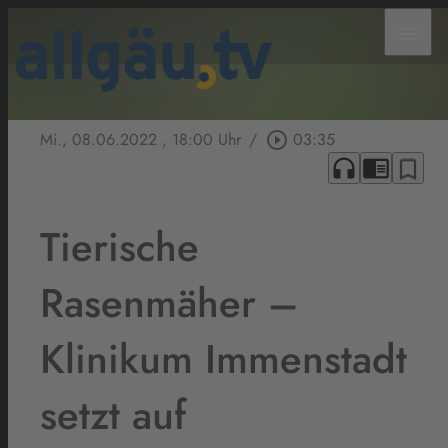
menu
Mi., 08.06.2022
, 18:00 Uhr
/
play_circle_outline
03:35
headphones
chrome_reader_mode
bookmark_border
Tierische
Rasenmäher –
Klinikum Immenstadt
setzt auf