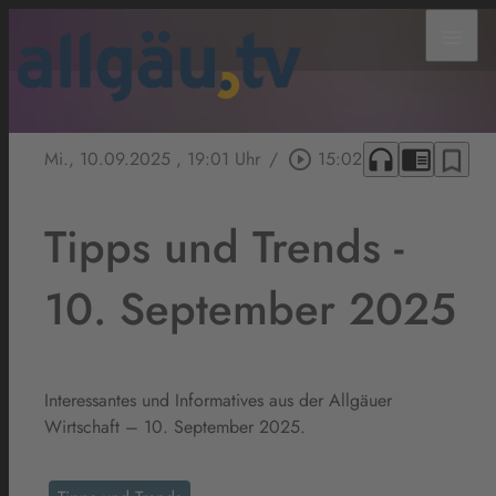
menu
headphones
chrome_reader_mode
bookmark_border
Mi., 10.09.2025
, 19:01 Uhr
/
play_circle_outline
15:02
Tipps und Trends -
10. September 2025
Interessantes und Informatives aus der Allgäuer
Wirtschaft – 10. September 2025.