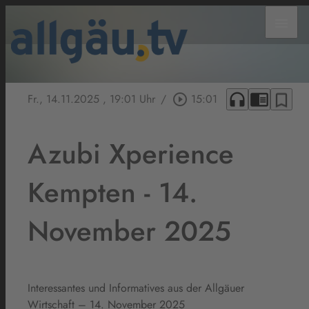
menu
headphones
chrome_reader_mode
bookmark_border
Fr., 14.11.2025
, 19:01 Uhr
/
play_circle_outline
15:01
Azubi Xperience
Kempten - 14.
November 2025
Interessantes und Informatives aus der Allgäuer
Wirtschaft – 14. November 2025