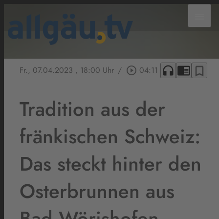
menu
headphones
chrome_reader_mode
bookmark_border
Fr., 07.04.2023
, 18:00 Uhr
/
play_circle_outline
04:11
Tradition aus der
fränkischen Schweiz:
Das steckt hinter den
Osterbrunnen aus
Bad Wörishofen