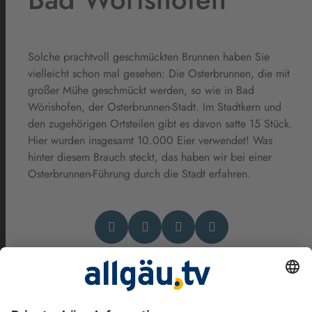
Solche prachtvoll geschmückten Brunnen haben Sie
vielleicht schon mal gesehen: Die Osterbrunnen, die mit
großer Mühe geschmückt werden, so wie in Bad
Wörishofen, der Osterbrunnen-Stadt. Im Stadtkern und
den zugehörigen Ortsteilen gibt es davon satte 15 Stück.
Hier wurden insgesamt 10.000 Eier verwendet! Was
hinter diesem Brauch steckt, das haben wir bei einer
Osterbrunnen-Führung durch die Stadt erfahren.
Das könnte Dich auch