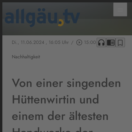
menu
headphones
chrome_reader_mode
bookmark_border
Di., 11.06.2024
, 16:05 Uhr
/
play_circle_outline
15:00
Nachhaltigkeit
Von einer singenden
Hüttenwirtin und
einem der ältesten