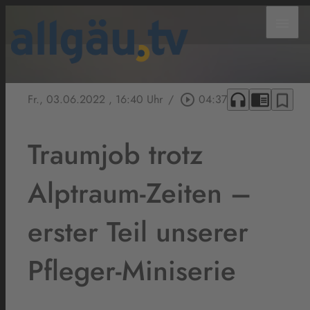
menu
headphones
chrome_reader_mode
bookmark_border
Fr., 03.06.2022
, 16:40 Uhr
/
play_circle_outline
04:37
Traumjob trotz
Alptraum-Zeiten –
erster Teil unserer
Pfleger-Miniserie