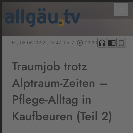
menu
headphones
chrome_reader_mode
bookmark_border
Fr., 03.06.2022
, 16:47 Uhr
/
play_circle_outline
03:30
Traumjob trotz
Alptraum-Zeiten –
Pflege-Alltag in
Kaufbeuren (Teil 2)