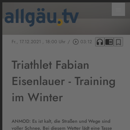
menu
headphones
chrome_reader_mode
bookmark_border
Fr., 17.12.2021
, 18:00 Uhr
/
play_circle_outline
03:12
Triathlet Fabian
Eisenlauer - Training
im Winter
ANMOD: Es ist kalt, die Straßen und Wege sind
voller Schnee. Bei diesem Wetter lädt eine Tasse