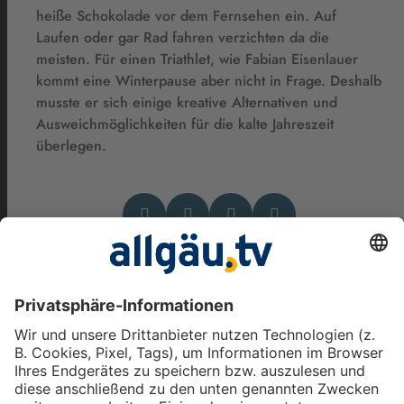
heiße Schokolade vor dem Fernsehen ein. Auf
Laufen oder gar Rad fahren verzichten da die
meisten. Für einen Triathlet, wie Fabian Eisenlauer
kommt eine Winterpause aber nicht in Frage. Deshalb
musste er sich einige kreative Alternativen und
Ausweichmöglichkeiten für die kalte Jahreszeit
überlegen.
Das könnte Dich auch
interessieren