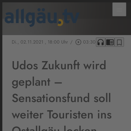
menu
headphones
chrome_reader_mode
bookmark_border
Di., 02.11.2021
, 18:00 Uhr
/
play_circle_outline
03:30
Udos Zukunft wird
geplant –
Sensationsfund soll
weiter Touristen ins
Ostallgäu locken