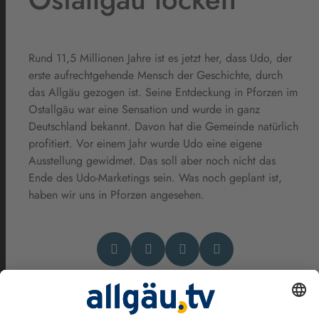
Rund 11,5 Millionen Jahre ist es jetzt her, dass Udo, der
erste aufrechtgehende Mensch der Geschichte, durch
das Allgäu gezogen ist. Seine Entdeckung in Pforzen im
Ostallgäu war eine Sensation und wurde in ganz
Deutschland bekannt. Davon hat die Gemeinde natürlich
profitiert. Vor einem Jahr wurde Udo eine eigene
Ausstellung gewidmet. Das soll aber noch nicht das
Ende des Udo-Marketings sein. Was noch geplant ist,
haben wir uns in Pforzen angesehen.