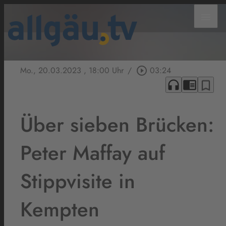
menu
Mo., 20.03.2023
, 18:00 Uhr
/
play_circle_outline
03:24
headphones
chrome_reader_mode
bookmark_border
Über sieben Brücken:
Peter Maffay auf
Stippvisite in
Kempten