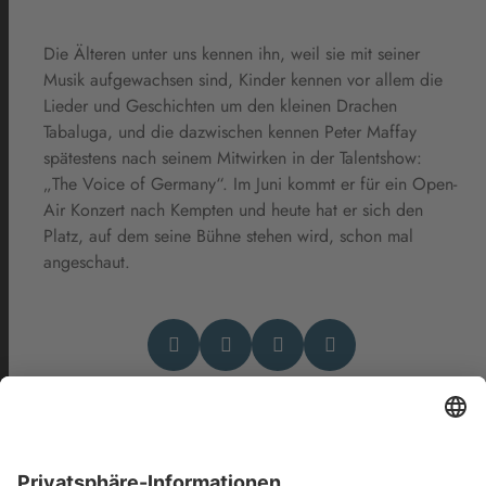
Die Älteren unter uns kennen ihn, weil sie mit seiner
Musik aufgewachsen sind, Kinder kennen vor allem die
Lieder und Geschichten um den kleinen Drachen
Tabaluga, und die dazwischen kennen Peter Maffay
spätestens nach seinem Mitwirken in der Talentshow:
„The Voice of Germany“. Im Juni kommt er für ein Open-
Air Konzert nach Kempten und heute hat er sich den
Platz, auf dem seine Bühne stehen wird, schon mal
angeschaut.
Das könnte Dich auch