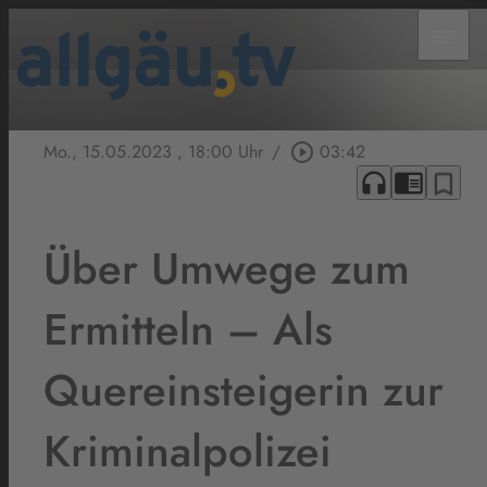
menu
Mo., 15.05.2023
, 18:00 Uhr
/
play_circle_outline
03:42
headphones
chrome_reader_mode
bookmark_border
Über Umwege zum
Ermitteln – Als
Quereinsteigerin zur
Kriminalpolizei