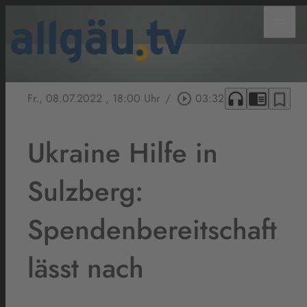
menu
headphones
chrome_reader_mode
bookmark_border
Fr., 08.07.2022
, 18:00 Uhr
/
play_circle_outline
03:32
Ukraine Hilfe in
Sulzberg:
Spendenbereitschaft
lässt nach