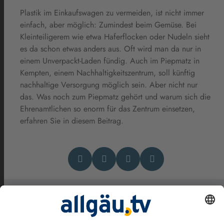
Plastik im Einkaufswagen zu vermeiden, ist nicht immer
einfach, aber möglich: Zumindest beim Gemüse. Bei
Kleinteiligerem wie etwa Haferflocken oder Nudeln sieht
es da schon etwas anders aus. Oft wird man da nur in
einem Unverpackt-Laden fündig. Auch im Piepmatz in
Kempten, einem Nachhaltigkeitszentrum, soll künftig
nachhaltige Versorgung möglich sein. Aber nicht nur
das. Was noch zum Piepmatz gehört und warum sich die
Ehrenamtlichen so enorm für das Zentrum einsetzen,
erfahren Sie in diesem Beitrag.
Das könnte Dich auch