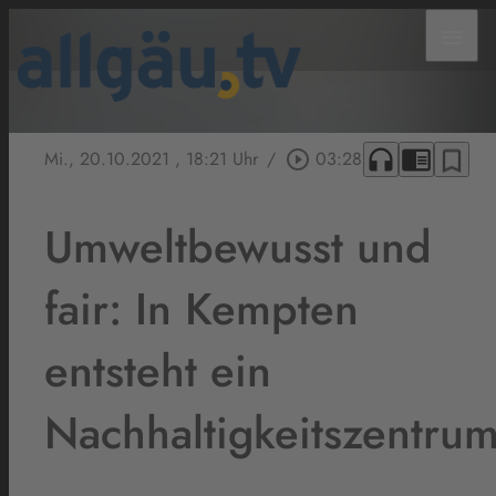
menu
headphones
chrome_reader_mode
bookmark_border
Mi., 20.10.2021
, 18:21 Uhr
/
play_circle_outline
03:28
Umweltbewusst und
fair: In Kempten
entsteht ein
Nachhaltigkeitszentru