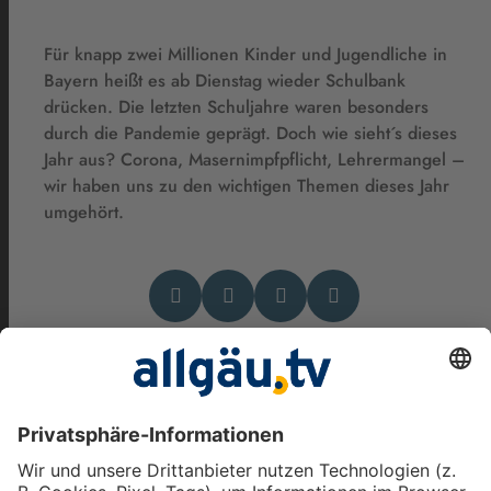
Für knapp zwei Millionen Kinder und Jugendliche in
Bayern heißt es ab Dienstag wieder Schulbank
drücken. Die letzten Schuljahre waren besonders
durch die Pandemie geprägt. Doch wie sieht´s dieses
Jahr aus? Corona, Masernimpfpflicht, Lehrermangel –
wir haben uns zu den wichtigen Themen dieses Jahr
umgehört.
Das könnte Dich auch
interessieren