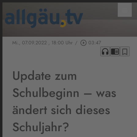
menu
Mi., 07.09.2022
, 18:00 Uhr
/
play_circle_outline
03:47
headphones
chrome_reader_mode
bookmark_border
Update zum
Schulbeginn – was
ändert sich dieses
Schuljahr?