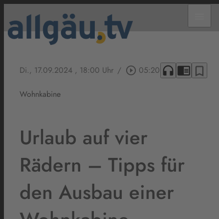
menu
headphones
chrome_reader_mode
bookmark_border
Di., 17.09.2024
, 18:00 Uhr
/
play_circle_outline
05:20
Wohnkabine
Urlaub auf vier
Rädern – Tipps für
den Ausbau einer