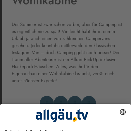
Wohnkabine
Der Sommer ist zwar schon vorbei, aber für Camping ist
es eigentlich nie zu spät! Vielleicht habt ihr in eurem
Urlaub ja auch einen von zahlreichen Campervans
gesehen. Jeder kennt ihn mittlerweile den klassischen
Instagram Van – doch Camping geht noch besser! Der
Traum aller Abenteurer ist ein Allrad Pick-Up inklusive
Huckepack-Häuschen. Alles, was ihr für den
Eigenausbau einer Wohnkabine braucht, verrät euch
unser nächster Experte!