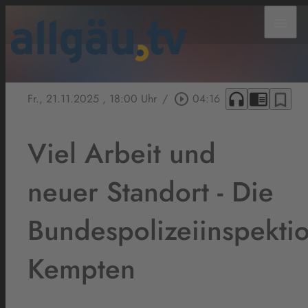
menu
headphones
chrome_reader_mode
bookmark_border
Fr., 21.11.2025
, 18:00 Uhr
/
play_circle_outline
04:16
Viel Arbeit und
neuer Standort - Die
Bundespolizeiinspekti
Kempten