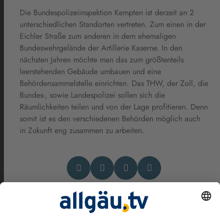
Die Bundespolizeiinspektion Kempten ist derzeit an 2
unterschiedlichen Standorten vertreten. Zum einen in der
Eichler Straße zum anderen in dem ehemaligen
Bundeswehrgelände der Artillerie Kaserne. In den
nächsten Jahren möchte man das zum größtenteils
leerstehenden Gebäude umbauen und eine
Behördensammelstelle einrichten. Das THW, der Zoll, die
Bundes-, sowie Landespolizei sollen sich die
Räumlichkeiten teilen und von der Lage profitieren. Denn
somit ist es den verschiedenen Behörden möglich auch
in Zukunft eng zusammen zu arbeiten.