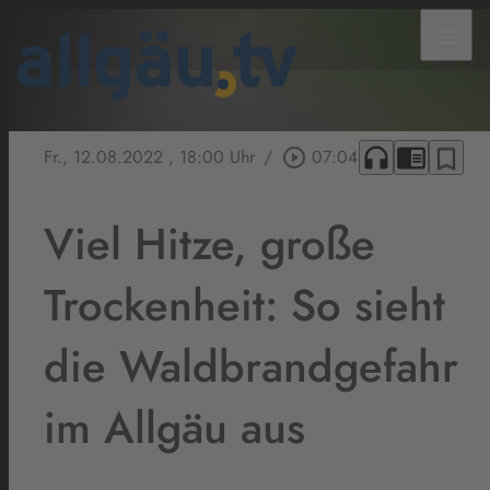
menu
headphones
chrome_reader_mode
bookmark_border
Fr., 12.08.2022
, 18:00 Uhr
/
play_circle_outline
07:04
Viel Hitze, große
Trockenheit: So sieht
die Waldbrandgefahr
im Allgäu aus