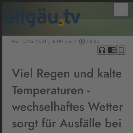
menu
Mo., 07.06.2021
, 18:00 Uhr
/
play_circle_outline
03:30
headphones
chrome_reader_mode
bookmark_border
Viel Regen und kalte
Temperaturen -
wechselhaftes Wetter
sorgt für Ausfälle bei