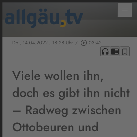
menu
Do., 14.04.2022
, 18:28 Uhr
/
play_circle_outline
03:42
headphones
chrome_reader_mode
bookmark_border
Viele wollen ihn,
doch es gibt ihn nicht
– Radweg zwischen
Ottobeuren und