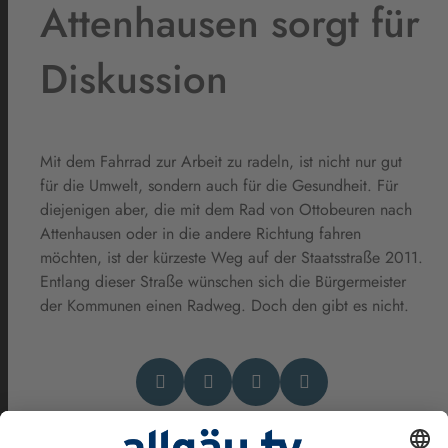
Attenhausen sorgt für
Diskussion
Mit dem Fahrrad zur Arbeit zu radeln, ist nicht nur gut
für die Umwelt, sondern auch für die Gesundheit. Für
diejenigen aber, die mit dem Rad von Ottobeuren nach
Attenhausen oder in die andere Richtung fahren
möchten, ist der kürzeste Weg auf der Staatsstraße 2011.
Entlang dieser Straße wünschen sich die Bürgermeister
der Kommunen einen Radweg. Doch den gibt es nicht.