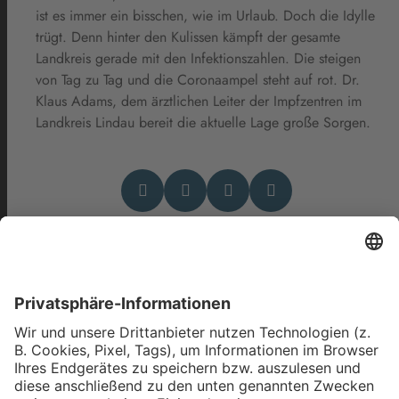
ist es immer ein bisschen, wie im Urlaub. Doch die Idylle
trügt. Denn hinter den Kulissen kämpft der gesamte
Landkreis gerade mit den Infektionszahlen. Die steigen
von Tag zu Tag und die Coronaampel steht auf rot. Dr.
Klaus Adams, dem ärztlichen Leiter der Impfzentren im
Landkreis Lindau bereit die aktuelle Lage große Sorgen.
Das könnte Dich auch
interessieren
Werke aus 70 Jahren als