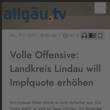
menu
headphones
chrome_reader_mode
bookmark_border
Do., 11.11.2021
, 18:00 Uhr
/
play_circle_outline
03:19
Volle Offensive:
Landkreis Lindau will
Impfquote erhöhen
Am Lindauer Hafen könnte es nicht idyllischer sein. Die
Sonne strahlt, es weht ein laues Lüftchen. Am Bodensee