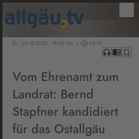
menu
Di., 02.12.2025
, 18:00 Uhr
/
play_circle_outline
05:07
headphones
chrome_reader_mode
bookmark_border
Vom Ehrenamt zum
Landrat: Bernd
Stapfner kandidiert
für das Ostallgäu