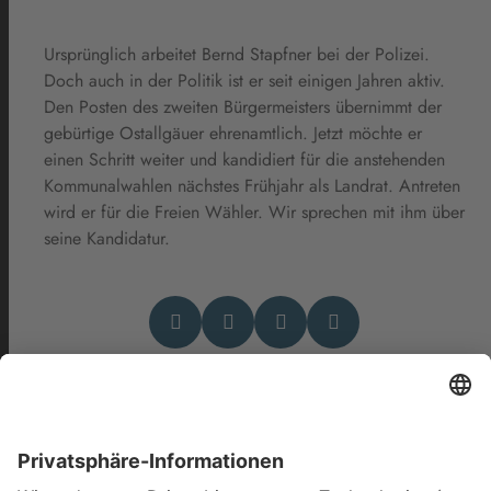
Ursprünglich arbeitet Bernd Stapfner bei der Polizei.
Doch auch in der Politik ist er seit einigen Jahren aktiv.
Den Posten des zweiten Bürgermeisters übernimmt der
gebürtige Ostallgäuer ehrenamtlich. Jetzt möchte er
einen Schritt weiter und kandidiert für die anstehenden
Kommunalwahlen nächstes Frühjahr als Landrat. Antreten
wird er für die Freien Wähler. Wir sprechen mit ihm über
seine Kandidatur.
Das könnte Dich auch