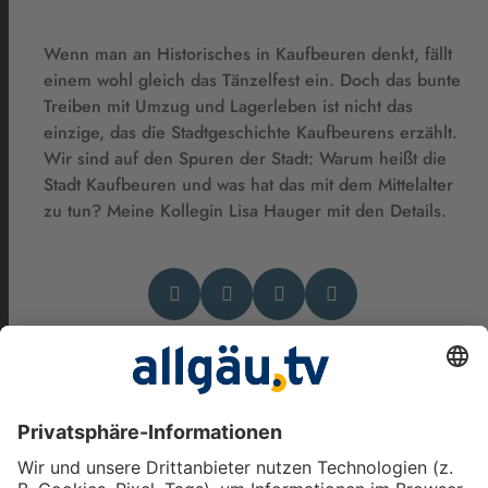
Wenn man an Historisches in Kaufbeuren denkt, fällt
einem wohl gleich das Tänzelfest ein. Doch das bunte
Treiben mit Umzug und Lagerleben ist nicht das
einzige, das die Stadtgeschichte Kaufbeurens erzählt.
Wir sind auf den Spuren der Stadt: Warum heißt die
Stadt Kaufbeuren und was hat das mit dem Mittelalter
zu tun? Meine Kollegin Lisa Hauger mit den Details.
Das könnte Dich auch
interessieren