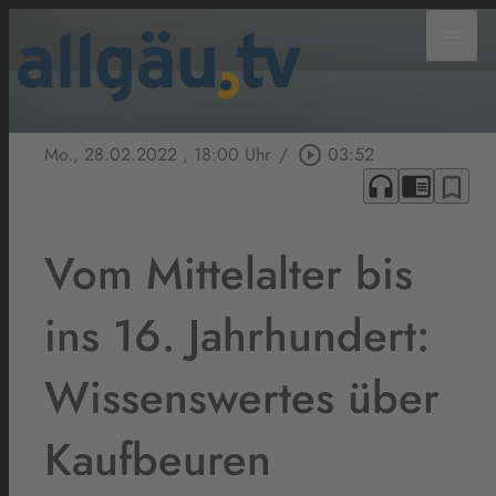
menu
Mo., 28.02.2022
, 18:00 Uhr
/
play_circle_outline
03:52
headphones
chrome_reader_mode
bookmark_border
Vom Mittelalter bis
ins 16. Jahrhundert:
Wissenswertes über
Kaufbeuren