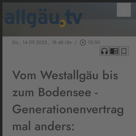
menu
Do., 14.09.2023
, 18:48 Uhr
/
play_circle_outline
15:00
headphones
chrome_reader_mode
bookmark_border
Vom Westallgäu bis
zum Bodensee -
Generationenvertrag
mal anders: