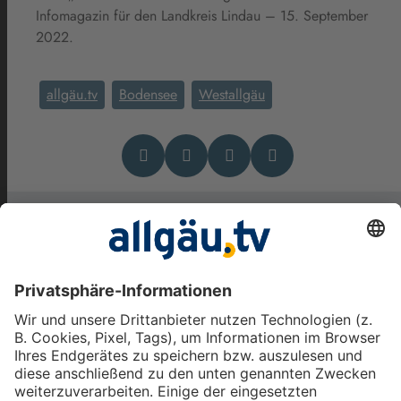
Infomagazin für den Landkreis Lindau – 15. September
2022.
allgäu.tv
Bodensee
Westallgäu
Das könnte Dich auch
interessieren
Aus dem Westallgäu und vom
Bodensee: Das
Wirtshaussterben auf dem