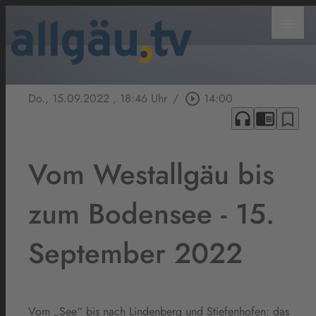
menu
Do., 15.09.2022
, 18:46 Uhr
/
play_circle_outline
14:00
headphones
chrome_reader_mode
bookmark_border
Vom Westallgäu bis
zum Bodensee - 15.
September 2022
Vom „See“ bis nach Lindenberg und Stiefenhofen: das