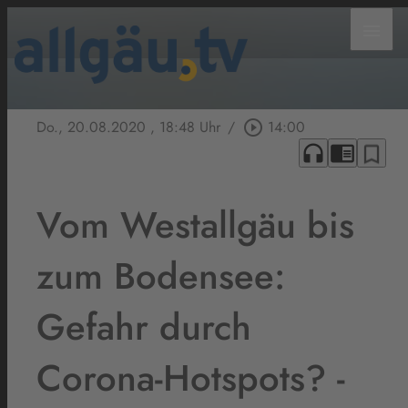
menu
Do., 20.08.2020
, 18:48 Uhr
/
play_circle_outline
14:00
headphones
chrome_reader_mode
bookmark_border
Vom Westallgäu bis
zum Bodensee:
Gefahr durch
Corona-Hotspots? -