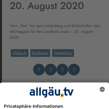
20. August 2020
Vom „See“ bis nach Lindenberg und Stiefenhofen: das
Infomagazin für den Landkreis Linda – 20. August
2020.
allgäu.tv
Bodensee
Westallgäu
Das könnte Dich auch
interessieren