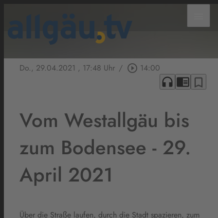
menu
Do., 29.04.2021
, 17:48 Uhr
/
play_circle_outline
14:00
headphones
chrome_reader_mode
bookmark_border
Vom Westallgäu bis
zum Bodensee - 29.
April 2021
Über die Straße laufen, durch die Stadt spazieren, zum