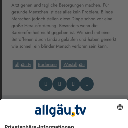
Arzt gehen und tägliche Besorgungen machen. Für
gesunde Menschen ist das alles kein Problem. Blinde
Menschen jedoch stellen diese Dinge schon vor eine
große Herausforderung. Besonders wenn die
Barrierefreiheit nicht gegeben ist. Wir sind mit einer
Betroffenen durch Lindau gelaufen und haben gemerkt
wie schnell ein blinder Mensch verloren sein kann.
allgäu.tv
Bodensee
Westallgäu
Das könnte Dich auch