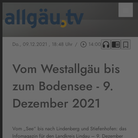
menu
headphones
chrome_reader_mode
bookmark_border
Do., 09.12.2021
, 18:48 Uhr
/
play_circle_outline
14:00
Vom Westallgäu bis
zum Bodensee - 9.
Dezember 2021
Vom „See“ bis nach Lindenberg und Stiefenhofen: das
Infomagazin für den Landkreis Lindau – 9. Dezember