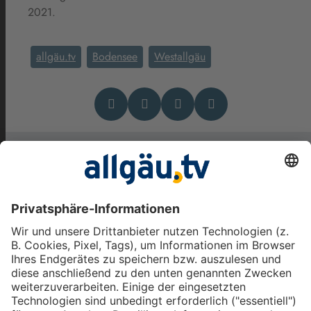
2021.
allgäu.tv
Bodensee
Westallgäu
Das könnte Dich auch
interessieren
Aus dem Westallgäu und vom
Bodensee: Das
Wirtshaussterben auf dem
Land